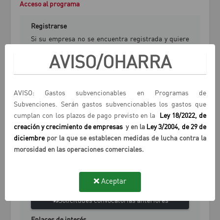
Acceso al programa
Registrarse
Si su empresa no se encuentra registrada y quiere
presentar una Solicitud de Ayuda haga click en el
AVISO/OHARRA
siguiente botón para obtener unas credenciales de
acceso.
AVISO: Gastos subvencionables en Programas de
Registrarse
Subvenciones. Serán gastos subvencionables los gastos que
Iniciar sesión
cumplan con los plazos de pago previsto en la
Ley 18/2022, de
Para acceder a la gestión de Solicitudes de Ayuda o
creación y crecimiento de empresas
y en la
Ley 3/2004, de 29 de
Liquidación haga click en siguiente botón.
diciembre
por la que se establecen medidas de lucha contra la
morosidad en las operaciones comerciales.
Acceso solicitudes
Recuperar contraseña
Aceptar
Solicitudes convocatorias anteriores